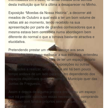
desta instituição que foi a última a desaparecer no Minho.
Exposição “Moedas da Nossa História”, a decorrer até
meados de Outubro a qual está a ter um bom volume de
visitas até ao momento, tendo recebido na sua
apresentação por parte de grandes conhecedores que a
mesma estava bem concebida numa abordagem bem
diferente do normal o que a tornava bastante atractiva e
elucidativa.
Pretendendo prestar um melhor serviço aos seus
associados bem como melhorar a sua estrutura, entendeu
a Direcção actual que era hora de ter um espaço próprio
para reuniões e preparação de exposições ou outras
actividades a realizar, uma vez que até há bem pouco
tempo andava de um lado para o outro dependendo dos
espaços disponíveis quer por parte do Município quer das
Juntas de Freguesia.
Assim e depois de alguma procura encontrou um espaço
que irá permitir satisfazer essas necessidades, comprando
o mesmo com fundos próprios sem qualquer ajuda
institucional