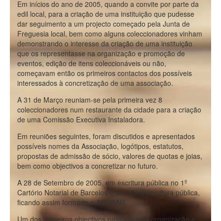
Em inícios do ano de 2005, quando a convite por parte da
edil local, para a criação de uma instituição que pudesse
dar seguimento a um projecto começado pela Junta de
Freguesia local, bem como alguns coleccionadores vinham
demonstrando o interesse da criação de uma instituição
que os representasse na organização e promoção de
eventos, edição de itens coleccionáveis ou não,
começavam então os primeiros contactos dos possíveis
interessados à concretização de uma associação.
A 31 de Março reuniam-se pela primeira vez 8
coleccionadores num restaurante da cidade para a criação
de uma Comissão Executiva Instaladora.
Em reuniões seguintes, foram discutidos e apresentados
possíveis nomes da Associação, logótipos, estatutos,
propostas de admissão de sócio, valores de quotas e joias,
bem como objectivos a concretizar no futuro.
A 28 de Setembro de 2005, em escritura pública no 1º
Cartório Notarial de Barcelos é lavrada a escritura pública,
ficando assim formada a ACOBAR.
Um dos primeiros objectivos passava pela organização e