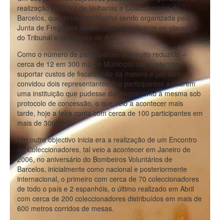
realização da Feira de Velharias e Coleccionismo de
Barcelos, que desde 2003 vinha sendo organizada pela
Junta de Freguesia de Barcelos, inicialmente no claustros
do Tribunal e da Galeria de Arte.
Como o número de participantes era muito reduzido –
cerca de 12 em 300 m2-, o Município não pretendia
suportar custos de fiscalização da mesma e por isso
convidou dois representantes dos participantes a criarem
uma instituição que pudesse dar seguimento à mesma sob
protocolo de concessão, o que veio a acontecer mais
tarde, hoje a feira conta com cerca de 100 participantes em
mais de 3000 m2.
Um outro objectivo inicia era a realização de um Encontro
de Coleccionadores, tal veio a acontecer em Janeiro de
2006, no aniversário do Bombeiros Voluntários de
Barcelos, inicialmente como nacional e posteriormente
internacional, o primeiro com cerca de 70 coleccionadores
de todo o país e 2 espanhóis, o último realizado em Abril
com cerca de 200 coleccionadores distribuídos em mais de
600 metros corridos de mesas.