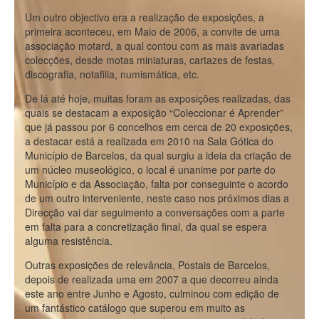
Um outro objectivo era a realização de exposições, a
primeira aconteceu, em Maio de 2006, a convite de uma
associação motard, a qual contou com as mais avariadas
colecções, desde motas miniaturas, cartazes de festas,
discografia, notafilia, numismática, etc.
De lá até hoje, muitas foram as exposições realizadas, das
quais se destacam a exposição “Coleccionar é Aprender”
que já passou por 6 concelhos em cerca de 20 exposições,
a destacar está a realizada em 2010 na Sala Gótica do
Município de Barcelos, da qual surgiu a ideia da criação de
um núcleo museológico, o local é unanime por parte do
Município e da Associação, falta por conseguinte o acordo
de um outro interveniente, neste caso nos próximos dias a
Direcção vai dar seguimento a conversações com a parte
em falta para a concretização final, da qual se espera
alguma resistência.
Outras exposições de relevância, Postais de Barcelos,
depois de realizada uma em 2007 a que decorreu ainda
este ano entre Junho e Agosto, culminou com edição de
um fantástico catálogo que superou em muito as