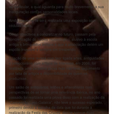
ou particular, a qual aguarda para muito brevemente a sua
inauguração com as personalidades locais.
Ainda brevemente será realizada uma exposição com
cédulas locais,
Como objectivos a concretizar no futuro, passam pela
concretização do núcleo museológico, alusivo à escola
antiga e brinquedos antigos e que a associação detém um
espólio invejável e sempre em crescendo.
Criação de uma revista com teor ligada artes, antiguidades
e coleccionimo com artigos de interesse, em 2006, foi
realizada uma pequena prova mas não teve seguimento
por falta de artigos e disponibilidade de quem os
produzisse.
Um salão de antiquários, leilões e alfarrabistas com
perspectivas de se tornar uma referência ibérica, no ano
passado foi realizada uma prova disso com a realização da
“Convenção Luso-Galaica”, não teve o sucesso esperado,
primeiro devido à escolha da data que foi durante a
realização da Festa das Cruzes, depois porque duas