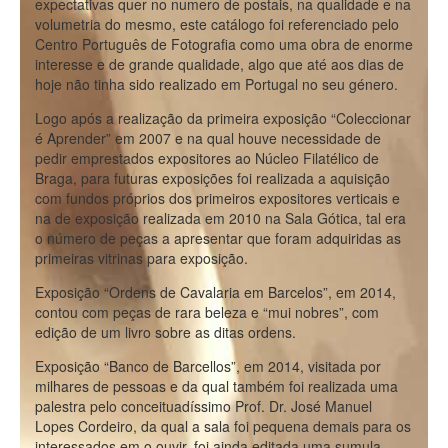
expectativas quer no numero de postais, na qualidade e na
volumetria do mesmo, este catálogo foi referenciado pelo
Centro Português de Fotografia como uma obra de enorme
interesse e de grande qualidade, algo que até aos dias de
hoje não tinha sido realizado em Portugal no seu género.
Logo após a realização da primeira exposição “Coleccionar
é Aprender” em 2007 e na qual houve necessidade de
pedir emprestados expositores ao Núcleo Filatélico de
Braga, para futuras exposições foi realizada a aquisição
com fundos próprios dos primeiros expositores verticais e
na de exposição realizada em 2010 na Sala Gótica, tal era
o número de peças a apresentar que foram adquiridas as
primeiras vitrinas para exposição.
Exposição “Ordens de Cavalaria em Barcelos”, em 2014,
contou com peças de rara beleza e “mui nobres”, com
edição de um livro sobre as ditas ordens.
Exposição “Banco de Barcellos”, em 2014, visitada por
milhares de pessoas e da qual também foi realizada uma
palestra pelo conceituadíssimo Prof. Dr. José Manuel
Lopes Cordeiro, da qual a sala foi pequena demais para os
interessados em o ouvir, foi ainda editada uma sumula