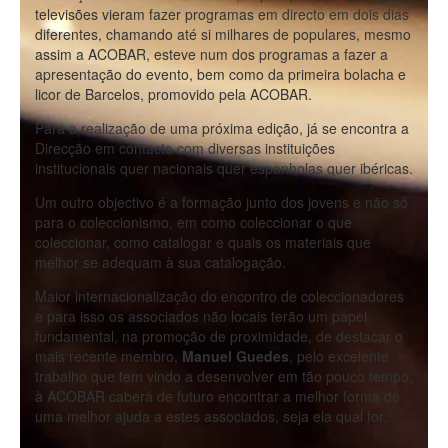
televisões vieram fazer programas em directo em dois dias
diferentes, chamando até si milhares de populares, mesmo
assim a ACOBAR, esteve num dos programas a fazer a
apresentação do evento, bem como da primeira bolacha e
licor de Barcelos, promovido pela ACOBAR.
Para a realização de uma próxima edição, já se encontra a
Direcção em contacto com diversas instituições
institucionais quer nacionais quer espanholas quer ibéricas.
Um outro objectivo é a formação junto dos jovens e não só
para o coleccionismo, em como coleccionar o que
coleccionar, como catalogar e quais os materiais que
melhor se adequam à sua catalogação.
Maior internacionalização do encontro de coleccionadores
e para isso os associados não locais terão um papel
fundamental, na promoção de proximidade, de destacar o
mais recente membro,
Manuel Guedes
, pelo excelente
trabalho que tem vindo a desenvolver em tão pouco tempo,
à ACOBAR caberá de futuro encontrar a melhor forma de
uma melhor ajuda a estes associados, seja ela qual for.