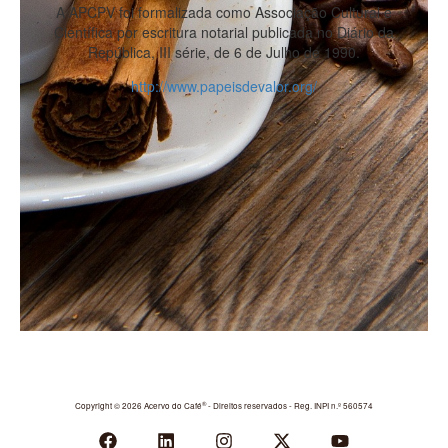
A APCPV foi formalizada como Associação Cultural e
Científica por escritura notarial publicada no Diário da
República, III série, de 6 de Julho de 1990.
http://www.papeisdevalor.org/
®
Copyright © 2026 Acervo do Café
- Direitos reservados - Reg. INPI n.º 560574