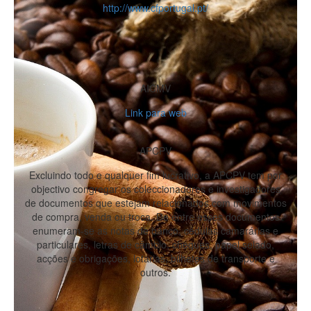
http://www.cfportugal.pt/
AICMV
Link para web
APCPV
Excluindo todo e qualquer fim lucrativo, a APCPV tem por
objectivo congregar os coleccionadores e investigadores
de documentos que estejam relacionados com movimentos
de compra, venda ou troca. De entre esses documentos
enumeram-se as notas de banco, cédulas camarárias e
particulares, letras de câmbio, cheques, papel selado,
acções e obrigações, lotarias, bilhetes de transporte e
outros.