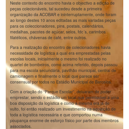
Neste contexto do encontro havia o objectivo a edição de
peças colecionáveis, tal sucedeu desde a primeira
organização da ACOBAR e ininterruptamente, onde foram
ao longo destes 10 anos editadas as mais variadas peças
para os coleccionadores, pins, postais, calendários,
medalhas, pacotes de açúcar, selos, fdc´s, carimbos
filatélicos, chávenas de café, entre outros.
Para a realização do encontro de colecionadores havia
necessidade de logística a qual era emprestadas pelas
escolas locais, inicialmente o mesmo foi realizado no
quartel de bombeiros, como acima referido, depois passou
para ma escola secundária, pavilhão municipal, central de
camionagem e finalmente o local que parece ser
consensual por todos no Estádio Municipal de Barcelos.
Com a criação do “Parque Escolar”, deixaram de poder
emprestar, sendo o estádio um local que permissível a uma
boa disposição da logística e como a mesma era já de
vulto, foi então realizado um investimento na aquisição de
toda a logística necessária e que comportou numa
poupança enorme de esforço físico por parte dos membros
associados.