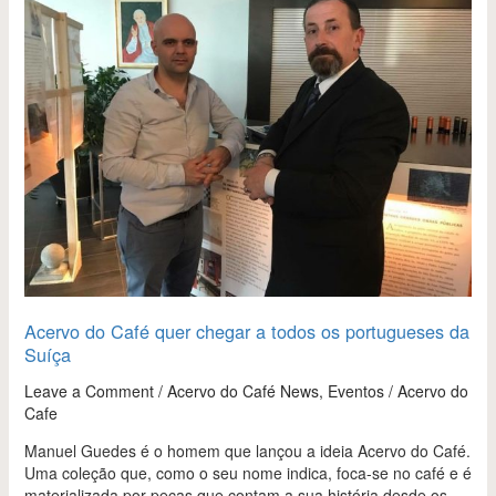
Café
quer
chegar
a
todos
os
portugueses
da
Suíça
Acervo do Café quer chegar a todos os portugueses da
Suíça
Leave a Comment
/
Acervo do Café News
,
Eventos
/
Acervo do
Cafe
Manuel Guedes é o homem que lançou a ideia Acervo do Café.
Uma coleção que, como o seu nome indica, foca-se no café e é
materializada por peças que contam a sua história desde os