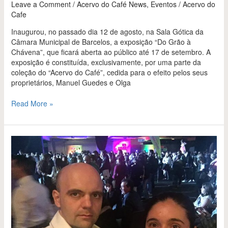
Leave a Comment
/
Acervo do Café News
,
Eventos
/
Acervo do
Cafe
Inaugurou, no passado dia 12 de agosto, na Sala Gótica da
Câmara Municipal de Barcelos, a exposição “Do Grão à
Chávena”, que ficará aberta ao público até 17 de setembro. A
exposição é constituída, exclusivamente, por uma parte da
coleção do “Acervo do Café”, cedida para o efeito pelos seus
proprietários, Manuel Guedes e Olga
Read More »
Emigrante
na
Suíça
é
embaixador
do
café
português