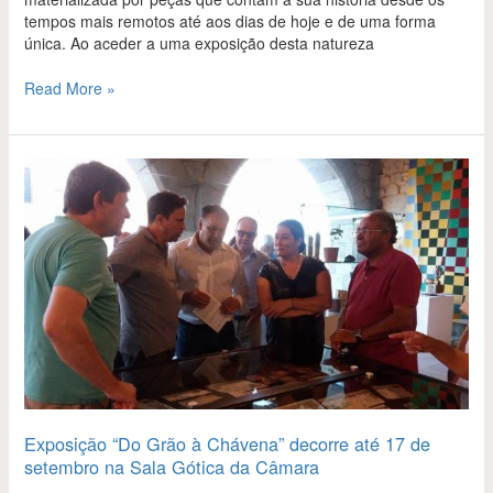
tempos mais remotos até aos dias de hoje e de uma forma
única. Ao aceder a uma exposição desta natureza
Read More »
Exposição
“Do
Grão
à
Chávena”
decorre
até
17
de
setembro
na
Sala
Gótica
Exposição “Do Grão à Chávena” decorre até 17 de
da
setembro na Sala Gótica da Câmara
Câmara