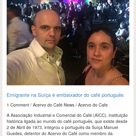
na
Suíça
é
embaixador
do
café
português
Emigrante na Suíça é embaixador do café português
1 Comment
/
Acervo do Café News
/
Acervo do Cafe
A Associação Industrial e Comercial do Café (AICC), instituição
histórica ligada ao mundo do café português, que existe desde
2 de Abril de 1973, integrou o português da Suíça Manuel
Guedes, detentor do Acervo do Café como membro da