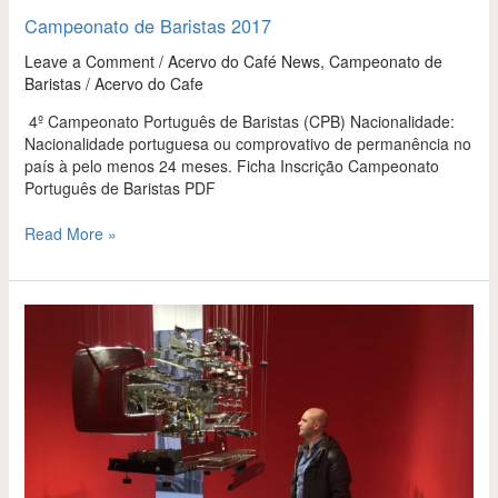
Campeonato de Baristas 2017
Leave a Comment
/
Acervo do Café News
,
Campeonato de
Baristas
/
Acervo do Cafe
4º Campeonato Português de Baristas (CPB) Nacionalidade:
Nacionalidade portuguesa ou comprovativo de permanência no
país à pelo menos 24 meses. Ficha Inscrição Campeonato
Português de Baristas PDF
Read More »
Um
português
da
Suíça
e
o
amor
pelo
café